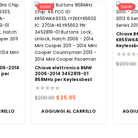
1.95.
Saldi!
Saldi!
Chiave 
KR55WK4
Keylessb
0
$
200.00
006-2014
Chiave elettronica BMW
su
 per
2006-2014 3452819-01
5
868MHz per Keylessbest
0
Il
Il
$
35.95
$
200.00
su
rezzo
prezzo
prezzo
5
RRELLO
AGGIUNGI AL CARRELLO
AGGIU
e
ttuale
originale
attuale
era:
è:
35.95.
$200.00.
$35.95.