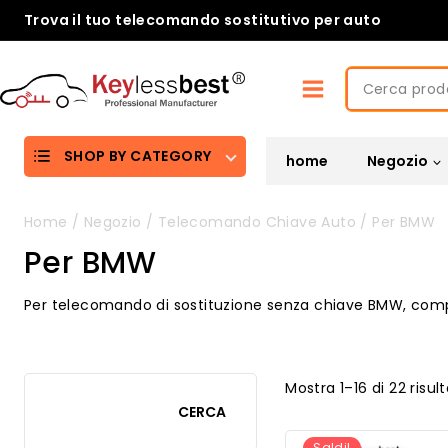
Skip
Trova il tuo telecomando sostitutivo per auto
to
content
Cerca:
SHOP BY CATEGORY
home
Negozio
Home
/
Negozio
/
Telecomando Chiave Auto
/
Per BMW
Per BMW
Per telecomando di sostituzione senza chiave BMW, compati
Mostra 1–16 di 22 risult
CERCA
Saldi!