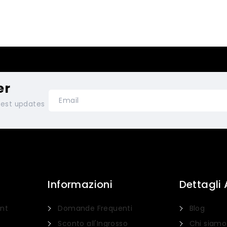
er
atest updates
Informazioni
Dettagli
unt
Domande Frequenti
Blog
Sconto all'Ingrosso
Chi siamo