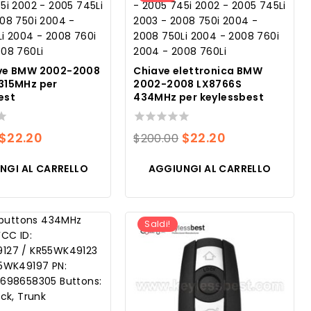
ave BMW 2002-2008
Chiave elettronica BMW
315MHz per
2002-2008 LX8766S
est
434MHz per keylessbest
Il
Il
0
Il
Il
$
22.20
$
22.20
$
200.00
su
prezzo
prezzo
prezzo
prezzo
5
NGI AL CARRELLO
AGGIUNGI AL CARRELLO
originale
attuale
originale
attuale
era:
è:
era:
è:
$200.00.
$22.20.
$200.00.
$22.20.
Saldi!