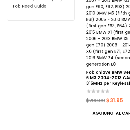
Fob Need Guide
Fob chiave BMW Serie
6 M3 2004-2013 CAS 
315MHz per Keyless
0
Il
Il
$
31.95
$
200.00
su
prezzo
pr
5
AGGIUNGI AL CA
original
at
era:
è: