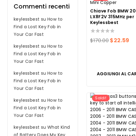
Commenti recenti
Chiave Fob BMW 2
LX8F2V 315MHz per
keylessbest
su
How to
Keylessbest
Find a Lost Key Fob in
Your Car Fast
0
Il
Il
$
22.59
$
170.00
su
keylessbest
su
How to
prezzo
pr
5
Find a Lost Key Fob in
original
at
Your Car Fast
era:
è:
keylessbest
su
How to
$170.00.
$2
AGGIUNGI AL CA
Find a Lost Key Fob in
Your Car Fast
Saldi!
keylessbest
su
How to
Find a Lost Key Fob in
Your Car Fast
keylessbest
su
What Kind
of Battery Does My Key