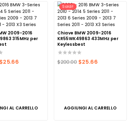
Saldi!
BMW 2009-2016
Chiave BMW 2009-2016
9863 315MHz per
KR55WK49863 433MHz per
est
Keylessbest
Il
Il
0
Il
Il
$
25.66
$
25.66
$
200.00
su
prezzo
prezzo
prezzo
prezzo
5
originale
attuale
originale
attuale
era:
è:
era:
è:
$200.00.
$25.66.
$200.00.
$25.66.
NGI AL CARRELLO
AGGIUNGI AL CARRELLO