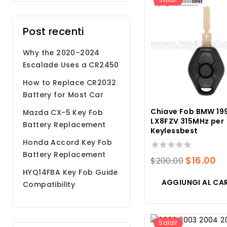
Post recenti
Why the 2020–2024
Escalade Uses a CR2450
Battery
How to Replace CR2032
Battery for Most Car
Remote Key Fobs
Chiave Fob BMW 19
Mazda CX-5 Key Fob
LX8FZV 315MHz per
Battery Replacement
Keylessbest
Step by Step Guide
Honda Accord Key Fob
Battery Replacement
0
Il
Il
$
16.00
$
200.00
su
HYQ14FBA Key Fob Guide
prezzo
pr
5
AGGIUNGI AL CA
Compatibility
original
at
Programming Battery
era:
è:
$200.00.
$1
Saldi!