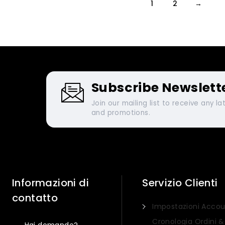
1
2
→
Subscribe Newslett
Join our mailing list to receive any l
and promotions.
Informazioni di
Servizio Clienti
contatto
Impostazioni Acco
Cronologia Ordini &