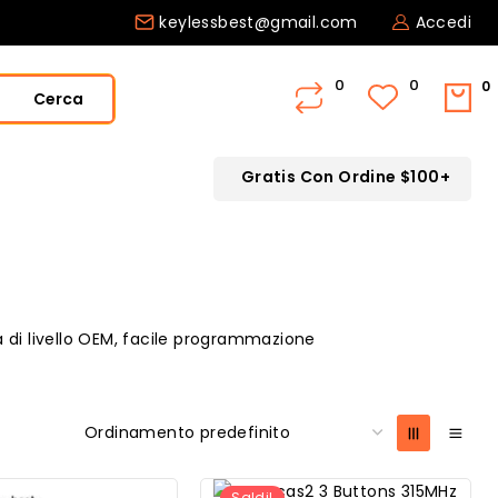
keylessbest@gmail.com
Accedi
0
Cerca
Gratis Con Ordine $100+
à di livello OEM, facile programmazione
Saldi!