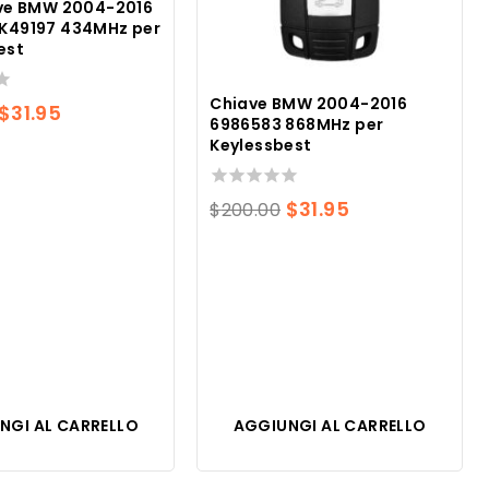
ve BMW 2004-2016
K49197 434MHz per
est
Chiave BMW 2004-2016
Il
Il
$
31.95
6986583 868MHz per
prezzo
prezzo
Keylessbest
originale
attuale
era:
è:
0
Il
Il
$
31.95
$
200.00
su
$200.00.
$31.95.
prezzo
prezzo
5
originale
attuale
era:
è:
$200.00.
$31.95.
NGI AL CARRELLO
AGGIUNGI AL CARRELLO