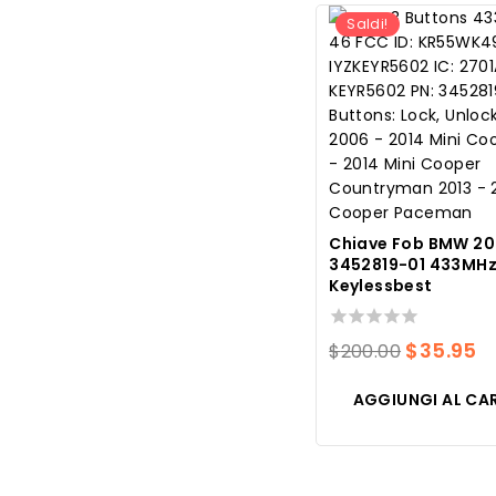
$200.00.
$3
Saldi!
Chiave Fob BMW 2
3452819-01 433MHz
Keylessbest
0
Il
Il
$
35.95
$
200.00
su
prezzo
p
5
AGGIUNGI AL CA
original
a
era:
è:
$200.00.
$