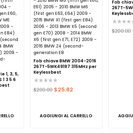
Fob chia
267T-5W
Keylessb
0
$
200.00
su
5
Fob chiave BMW 2004-2016
267T-5WK49197 315MHz per
Keylessbest
 1, 3, 5,
1 3 5 6
best
0
Il
Il
$
25.82
$
200.00
su
prezzo
prezzo
5
originale
attuale
ezzo
era:
è:
RRELLO
AGGIUNGI AL CARRELLO
AGGIU
e
tuale
$200.00.
$25.82.