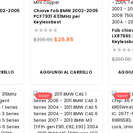
002-2005
Chiave Fob BMW 2002-2005
PCF7931 433MHz per
Keylessbest
Fob chi
LX8766S 
0
Il
Il
$
25.85
$
200.00
Keylessb
su
ezzo
prezzo
prezzo
5
e
tuale
originale
attuale
0
$
200.00
era:
è:
su
5
2.59.
$200.00.
$25.85.
RRELLO
AGGIUNGI AL CARRELLO
AGGIU
Saldi!
Saldi!