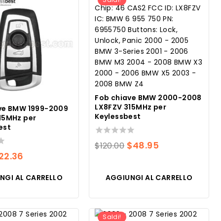
Fob chiave BMW 2000-2008
LX8FZV 315MHz per
ve BMW 1999-2009
Keylessbest
15MHz per
est
0
Il
Il
$
48.95
$
120.00
su
Il
22.36
prezzo
prezzo
5
rezzo
prezzo
originale
attuale
NGI AL CARRELLO
AGGIUNGI AL CARRELLO
riginale
attuale
era:
è:
ra:
è:
$120.00.
$48.95.
29.99.
$22.36.
Saldi!