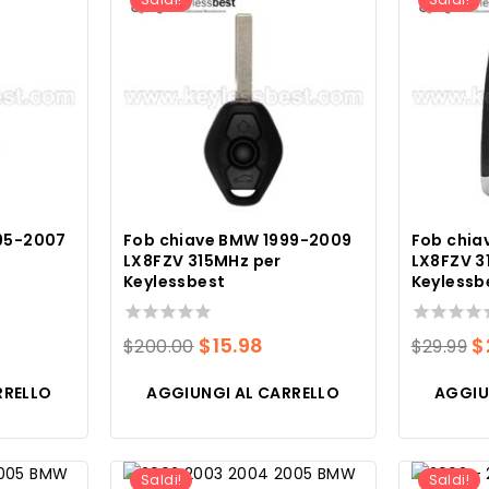
95-2007
Fob chiave BMW 1999-2009
Fob chia
LX8FZV 315MHz per
LX8FZV 3
Keylessbest
Keylessb
0
Il
Il
0
Il
$
15.98
$
$
200.00
$
29.99
su
su
ezzo
prezzo
prezzo
p
5
5
RRELLO
AGGIUNGI AL CARRELLO
AGGIU
e
tuale
originale
attuale
o
era:
è:
e
6.00.
$200.00.
$15.98.
$
Saldi!
Saldi!