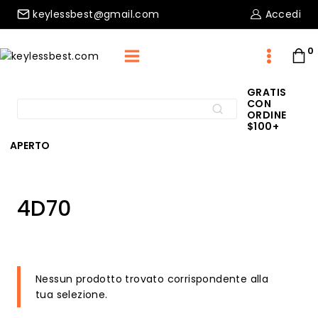
Skip
keylessbest@gmail.com
Accedi
to
content
0
GRATIS
CON
Cerca:
CERCA
ORDINE
$100+
APERTO
Home
/
Negozio
/
Chip
/
4D70
4D70
Nessun prodotto trovato corrispondente alla
tua selezione.