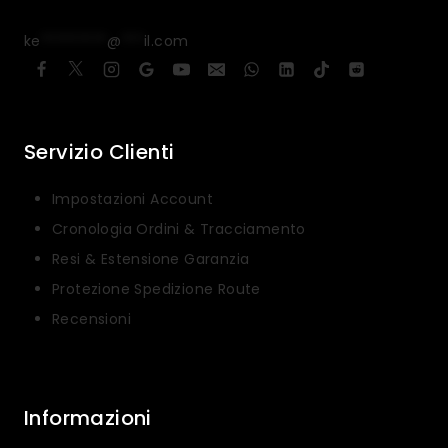
ke
*********
@
***
il.com
Servizio Clienti
Impostazioni Account
Cronologia Ordini & Tracciamento
Resi & Estensione Garanzia
Protezione Spedizione Route
Recensioni
Informazioni