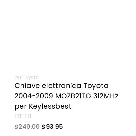
Per Toyota
Chiave elettronica Toyota
2004-2009 MOZB21TG 312MHz
per Keylessbest
0
Il
Il
$
240.00
$
93.95
su
prezzo
prezzo
5