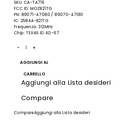
SKU: CA-TA716
originale
attuale
FCC ID: MOZB21TG
PN: 89071-47080 / 89070-47180
era:
è:
IC: 2584A-B21TG
$240.00.
$93.95.
Frequenza: 312MHz
Chip: TEXAS ID 4D-67
Quantità
2004-
2009
AGGIUNGI AL
Toyota
Key
CARRELLO
Fob
Aggiungi alla Lista desideri
MOZB21TG
312MHz
for
Compare
Keylessbest
Compare
Aggiungi alla Lista desideri