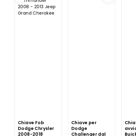
Chiave Fob
Chiave per
Chia
Dodge Chrysler
Dodge
avv
2008-2018
Challenger dal
Buic