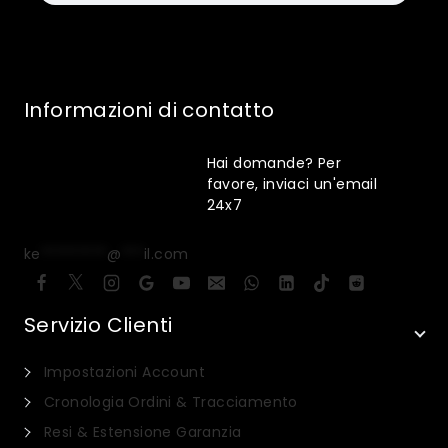
Informazioni di contatto
Hai domande? Per
favore, inviaci un'email
24x7
ke
*********
@
***
il.com
Servizio Clienti
Impostazioni Account
Cronologia Ordini & Tracciamento
Resi & Estensione Garanzia