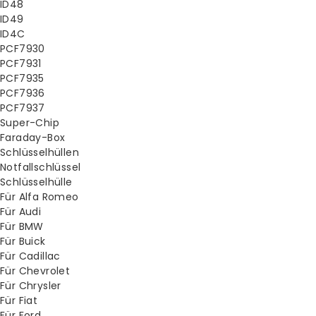
ID48
ID49
ID4C
PCF7930
PCF7931
PCF7935
PCF7936
PCF7937
Super-Chip
Faraday-Box
Schlüsselhüllen
Notfallschlüssel
Schlüsselhülle
Für Alfa Romeo
Für Audi
Für BMW
Für Buick
Für Cadillac
Für Chevrolet
Für Chrysler
Für Fiat
Für Ford