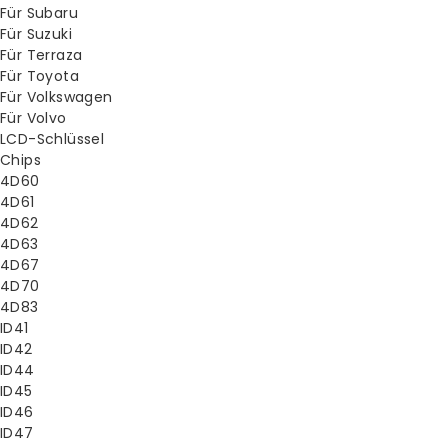
Für Subaru
Für Suzuki
Für Terraza
Für Toyota
Für Volkswagen
Für Volvo
LCD-Schlüssel
Chips
4D60
4D61
4D62
4D63
4D67
4D70
4D83
ID41
ID42
ID44
ID45
ID46
ID47