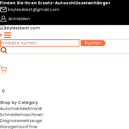
Skip
Finden Sie Ihren Ersatz-Autoschlüsselanhänger
to
keylessbest@gmail.com
content
Anmelden
P
Suche
Suchen
nach:
Compare
Wishlist
0
Shop by Category
Automobilelektronik
Schneidemaschinen
Diagnosewerkzeuge
Garagentoröffner