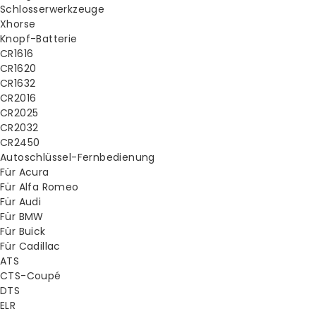
Schlosserwerkzeuge
Xhorse
Knopf-Batterie
CR1616
CR1620
CR1632
CR2016
CR2025
CR2032
CR2450
Autoschlüssel-Fernbedienung
Für Acura
Für Alfa Romeo
Für Audi
Für BMW
Für Buick
Für Cadillac
ATS
CTS-Coupé
DTS
ELR